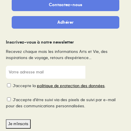
Contactez-nous
Adhérer
Inscrivez-vous à notre newsletter
Recevez chaque mois les informations Arts et Vie, des
inspirations de voyage, retours d’expérience…
E-
mail
(Nécessaire)
RGPD
J’accepte la
politique de protection des données
.
Pixel
J'accepte d'être suivi via des pixels de suivi par e-mail
de
pour des communications personnalisées.
suivi