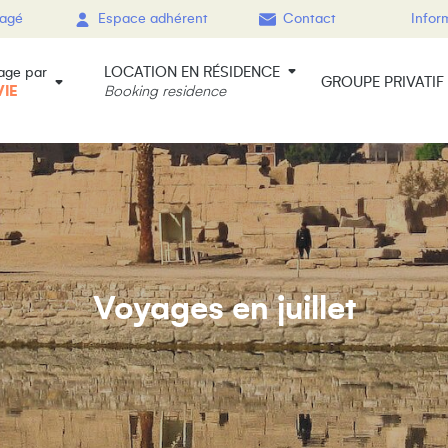
gagé
Espace adhérent
Contact
Infor
LOCATION EN RÉSIDENCE
age par
GROUPE PRIVATIF
VIE
Booking residence
Voyages en juillet