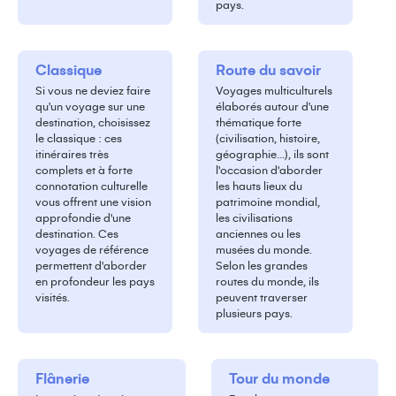
pays.
Classique
Route du savoir
Si vous ne deviez faire
Voyages multiculturels
qu'un voyage sur une
élaborés autour d'une
destination, choisissez
thématique forte
le classique : ces
(civilisation, histoire,
itinéraires très
géographie…), ils sont
complets et à forte
l'occasion d'aborder
connotation culturelle
les hauts lieux du
vous offrent une vision
patrimoine mondial,
approfondie d'une
les civilisations
destination. Ces
anciennes ou les
voyages de référence
musées du monde.
permettent d'aborder
Selon les grandes
en profondeur les pays
routes du monde, ils
visités.
peuvent traverser
plusieurs pays.
Flânerie
Tour du monde