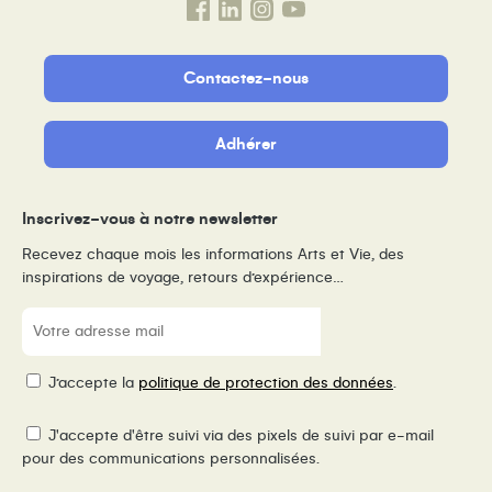
Contactez-nous
Adhérer
Inscrivez-vous à notre newsletter
Recevez chaque mois les informations Arts et Vie, des
inspirations de voyage, retours d’expérience…
E-
mail
(Nécessaire)
RGPD
J’accepte la
politique de protection des données
.
Pixel
J'accepte d'être suivi via des pixels de suivi par e-mail
de
pour des communications personnalisées.
suivi