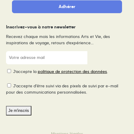
Adhérer
Inscrivez-vous à notre newsletter
Recevez chaque mois les informations Arts et Vie, des
inspirations de voyage, retours d’expérience…
E-
mail
(Nécessaire)
RGPD
J’accepte la
politique de protection des données
.
Pixel
J'accepte d'être suivi via des pixels de suivi par e-mail
de
pour des communications personnalisées.
suivi
Mentions légales