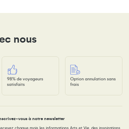
vec nous
98% de voyageurs
Option annulation sans
satisfaits
frais
nscrivez-vous à notre newsletter
ecevez chaque mois les informations Arts et Vie, des inspirations