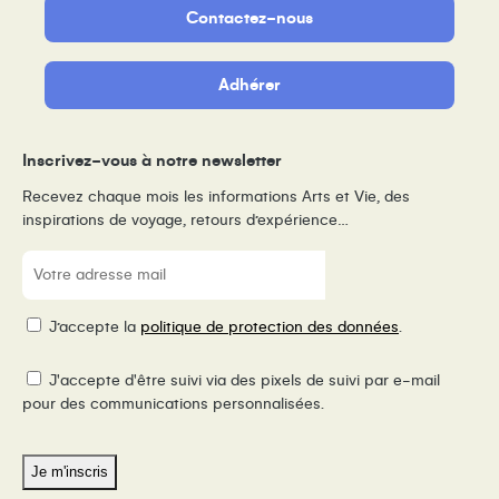
Contactez-nous
Adhérer
Inscrivez-vous à notre newsletter
Recevez chaque mois les informations Arts et Vie, des
inspirations de voyage, retours d’expérience…
E-
mail
(Nécessaire)
RGPD
J’accepte la
politique de protection des données
.
Pixel
J'accepte d'être suivi via des pixels de suivi par e-mail
de
pour des communications personnalisées.
suivi