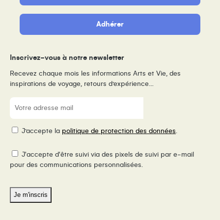
Adhérer
Inscrivez-vous à notre newsletter
Recevez chaque mois les informations Arts et Vie, des
inspirations de voyage, retours d’expérience…
E-
mail
(Nécessaire)
RGPD
J’accepte la
politique de protection des données
.
Pixel
J'accepte d'être suivi via des pixels de suivi par e-mail
de
pour des communications personnalisées.
suivi