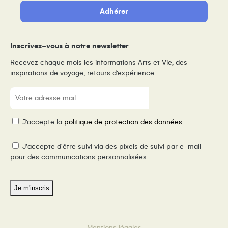
Adhérer
Inscrivez-vous à notre newsletter
Recevez chaque mois les informations Arts et Vie, des
inspirations de voyage, retours d’expérience…
E-
mail
(Nécessaire)
RGPD
J’accepte la
politique de protection des données
.
Pixel
J'accepte d'être suivi via des pixels de suivi par e-mail
de
pour des communications personnalisées.
suivi
Mentions légales