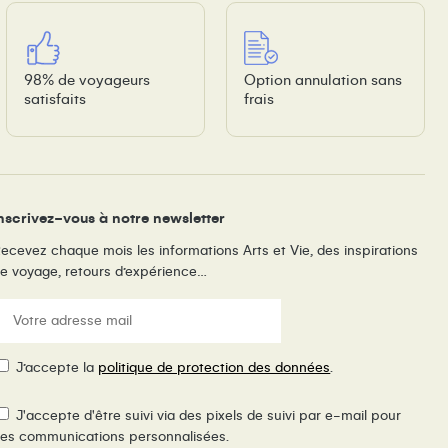
98% de voyageurs
Option annulation sans
satisfaits
frais
nscrivez-vous à notre newsletter
ecevez chaque mois les informations Arts et Vie, des inspirations
e voyage, retours d’expérience…
E-
ail
(Nécessaire)
RGPD
J’accepte la
politique de protection des données
.
ixel
J'accepte d'être suivi via des pixels de suivi par e-mail pour
e
es communications personnalisées.