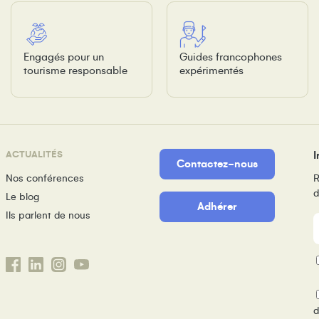
Engagés pour un
Guides francophones
tourisme responsable
expérimentés
ACTUALITÉS
I
Contactez-nous
Nos conférences
R
d
Le blog
Adhérer
Ils parlent de nous
m
P
d
d