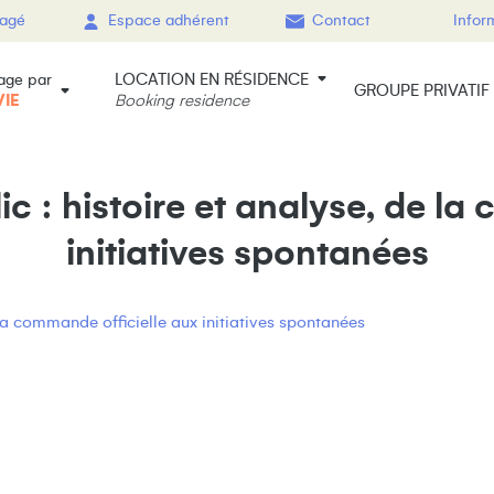
gagé
Espace adhérent
Contact
Infor
LOCATION EN RÉSIDENCE
age par
GROUPE PRIVATIF
VIE
Booking residence
ic : histoire et analyse, de l
initiatives spontanées
e la commande officielle aux initiatives spontanées