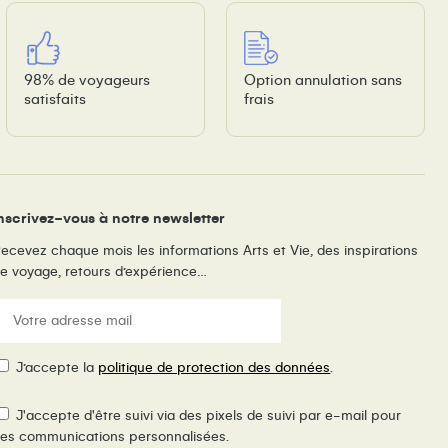
98% de voyageurs
Option annulation sans
satisfaits
frais
nscrivez-vous à notre newsletter
ecevez chaque mois les informations Arts et Vie, des inspirations
e voyage, retours d’expérience…
E-
ail
(Nécessaire)
RGPD
J’accepte la
politique de protection des données
.
ixel
J'accepte d'être suivi via des pixels de suivi par e-mail pour
e
es communications personnalisées.