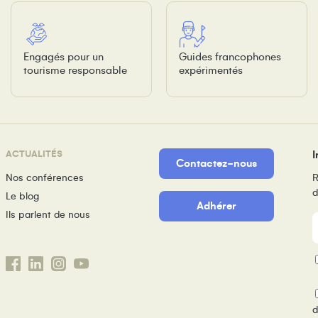
Engagés pour un
Guides francophones
tourisme responsable
expérimentés
ACTUALITÉS
I
Contactez-nous
Nos conférences
R
d
Le blog
Adhérer
Ils parlent de nous
m
P
d
d