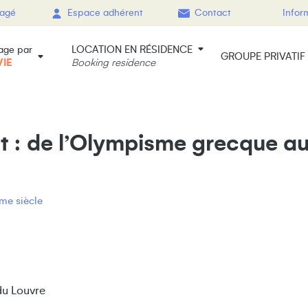
gagé
Espace adhérent
Contact
Infor
LOCATION EN RÉSIDENCE
age par
GROUPE PRIVATIF
VIE
Booking residence
rt : de l’Olympisme grecque a
me siècle
 du Louvre