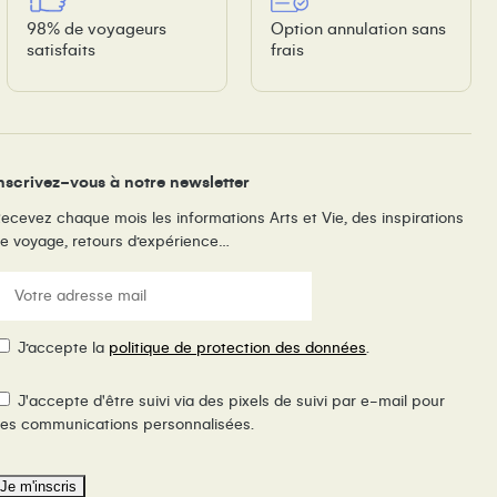
98% de voyageurs
Option annulation sans
satisfaits
frais
nscrivez-vous à notre newsletter
ecevez chaque mois les informations Arts et Vie, des inspirations
e voyage, retours d’expérience…
E-
ail
(Nécessaire)
RGPD
J’accepte la
politique de protection des données
.
ixel
J'accepte d'être suivi via des pixels de suivi par e-mail pour
e
es communications personnalisées.
uivi