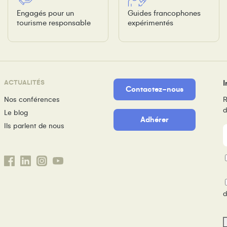
Engagés pour un
Guides francophones
tourisme responsable
expérimentés
ACTUALITÉS
I
Contactez-nous
Nos conférences
R
d
Le blog
Adhérer
Ils parlent de nous
m
P
d
d
s