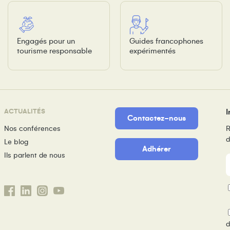
Engagés pour un
Guides francophones
tourisme responsable
expérimentés
ACTUALITÉS
I
Contactez-nous
Nos conférences
R
d
Le blog
Adhérer
Ils parlent de nous
m
P
d
d