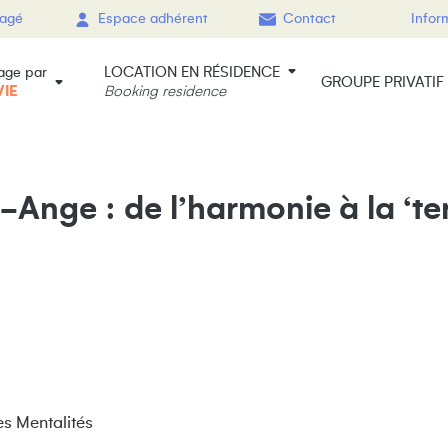
gagé
Espace adhérent
Contact
Infor
LOCATION EN RÉSIDENCE
age par
GROUPE PRIVATIF
VIE
Booking residence
-Ange : de l’harmonie à la ‘terr
es Mentalités