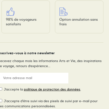
98% de voyageurs
Option annulation sans
satisfaits
frais
nscrivez-vous à notre newsletter
ecevez chaque mois les informations Arts et Vie, des inspirations
e voyage, retours d’expérience…
E-
ail
(Nécessaire)
RGPD
J’accepte la
politique de protection des données
.
ixel
J'accepte d'être suivi via des pixels de suivi par e-mail pour
e
es communications personnalisées.