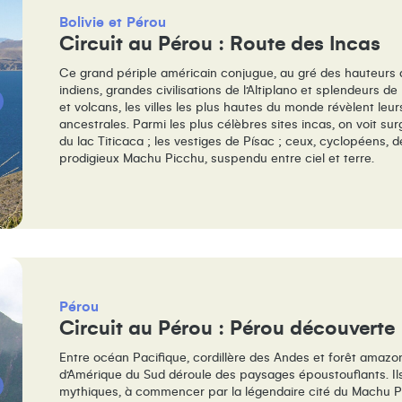
Bolivie
Pérou
Circuit au Pérou : Route des Incas
Ce grand périple américain conjugue, au gré des hauteurs
indiens, grandes civilisations de l’Altiplano et splendeurs de 
et volcans, les villes les plus hautes du monde révèlent le
ancestrales. Parmi les plus célèbres sites incas, on voit surgi
du lac Titicaca ; les vestiges de Písac ; ceux, cyclopéens, d
prodigieux Machu Picchu, suspendu entre ciel et terre.
Pérou
Circuit au Pérou : Pérou découverte
Entre océan Pacifique, cordillère des Andes et forêt amazo
d’Amérique du Sud déroule des paysages époustouflants. Ils
mythiques, à commencer par la légendaire cité du Machu Pic