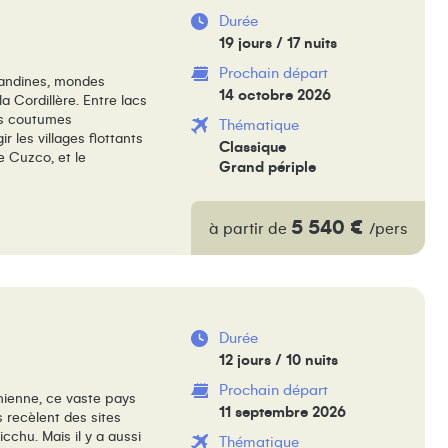
Durée
19 jours / 17 nuits
Prochain départ
 andines, mondes
14 octobre 2026
la Cordillère. Entre lacs
urs coutumes
Thématique
r les villages flottants
Classique
e Cuzco, et le
Grand périple
5 540 €
à partir de
/pers
Durée
12 jours / 10 nuits
Prochain départ
nienne, ce vaste pays
11 septembre 2026
 recèlent des sites
chu. Mais il y a aussi
Thématique