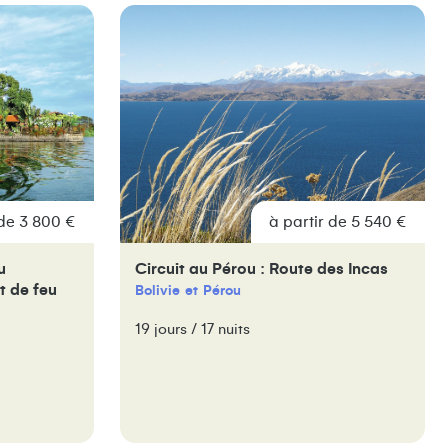
 de 3 800 €
à partir de 5 540 €
u
Circuit au Pérou : Route des Incas
t de feu
Bolivie
Pérou
19 jours / 17 nuits