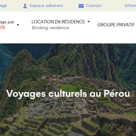
gagé
Espace adhérent
Contact
Infor
LOCATION EN RÉSIDENCE
age par
GROUPE PRIVATIF
VIE
Booking residence
Voyages culturels au Pérou