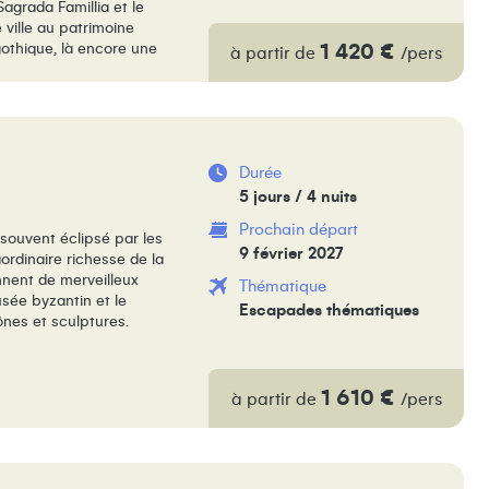
agrada Famillia et le
 ville au patrimoine
1 420 €
 gothique, là encore une
à partir de
/pers
Durée
5 jours / 4 nuits
Prochain départ
 souvent éclipsé par les
9 février 2027
aordinaire richesse de la
nnent de merveilleux
Thématique
sée byzantin et le
Escapades thématiques
nes et sculptures.
1 610 €
à partir de
/pers