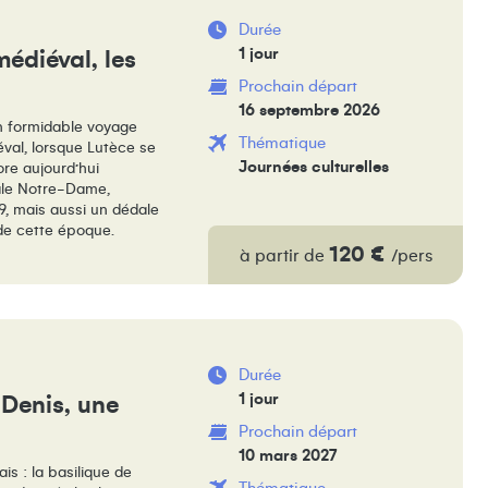
Durée
1 jour
médiéval, les
Prochain départ
16 septembre 2026
n formidable voyage
Thématique
éval, lorsque Lutèce se
Journées culturelles
ore aujourd’hui
rale Notre-Dame,
9, mais aussi un dédale
 de cette époque.
120 €
à partir de
/pers
Durée
1 jour
-Denis, une
Prochain départ
10 mars 2027
is : la basilique de