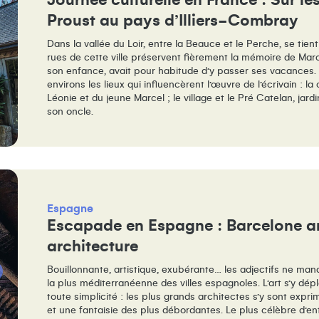
Journée culturelle en France : Sur le
Proust au pays d’Illiers-Combray
Dans la vallée du Loir, entre la Beauce et le Perche, se tien
rues de cette ville préservent fièrement la mémoire de Mar
son enfance, avait pour habitude d’y passer ses vacances.
environs les lieux qui influencèrent l’œuvre de l’écrivain : 
Léonie et du jeune Marcel ; le village et le Pré Catelan, jardi
son oncle.
Espagne
Escapade en Espagne : Barcelone ar
architecture
Bouillonnante, artistique, exubérante… les adjectifs ne man
la plus méditerranéenne des villes espagnoles. L’art s’y dép
toute simplicité : les plus grands architectes s’y sont expr
et une fantaisie des plus débordantes. Le plus célèbre d’ent