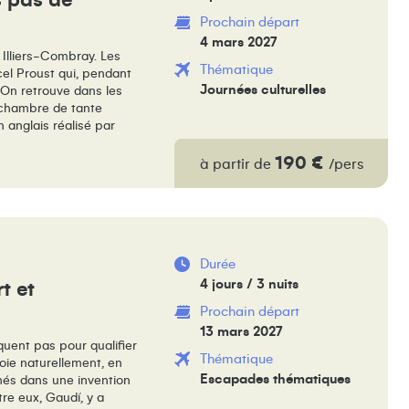
s pas de
Prochain départ
4 mars 2027
t Illiers-Combray. Les
Thématique
cel Proust qui, pendant
Journées culturelles
 On retrouve dans les
la chambre de tante
n anglais réalisé par
190 €
à partir de
/pers
Durée
4 jours / 3 nuits
t et
Prochain départ
13 mars 2027
quent pas pour qualifier
Thématique
loie naturellement, en
Escapades thématiques
imés dans une invention
re eux, Gaudí, y a