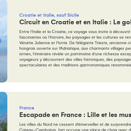
Croatie
Italie, sauf Sicile
Circuit en Croatie et en Italie : Le g
Entre l’Italie et la Croatie, ce voyage vous invite à découvri
fascinantes où l’histoire, les paysages et les cultures se ren
Vénétie Julienne et l’Istrie. De l’élégante Trieste, ancienne 
hongrois ouverte sur l’Adriatique, aux charmants villages pe
istrien, l’itinéraire révèle un patrimoine d’une richesse exce
voyageurs y découvrent des villes historiques, des paysage
spectaculaires et des traditions gastronomiques renommées
collines couvertes de vignobles et cités d’art, ce circuit of
authentique dans une région encore préservée, riche de tra
de cultures multiples.
France
Escapade en France : Lille et les m
Les villes du Nord ne cessent d’émerveiller et de surprendre. 
Cateau-Cambrésis, l’art occupe une place de choix avec d