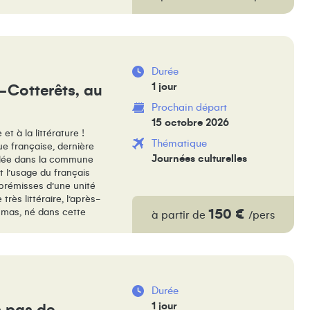
Durée
1 jour
s-Cotterêts, au
Prochain départ
15 octobre 2026
t à la littérature !
Thématique
gue française, dernière
Journées culturelles
allée dans la commune
nt l’usage du français
 prémisses d’une unité
rès littéraire, l’après-
150 €
umas, né dans cette
à partir de
/pers
Durée
1 jour