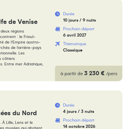
Durée
10 jours / 9 nuits
olfe de Venise
Prochain départ
r deux régions
6 avril 2027
contrent : le Frioul-
cité de l’Empire austro-
Thématique
rchés de l’arrière-pays
Classique
ptionnelle. Les
s côtiers
. Entre mer Adriatique,
fre une immersion
3 230 €
à partir de
/pers
ditions, de saveurs et
Durée
4 jours / 3 nuits
usées du Nord
Prochain départ
À Lille, Lens et le
14 octobre 2026
es musées qui abritent