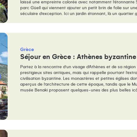
laissé une empreinte colorée avec notamment l’étonnante S
parc Güell qui viennent ajouter un petit brin de folie sur une
séculaire d’exception. Ici un jardin étonnant, là un quartier
façade rocambolesque… C’est ça, la magie de Barcelone !
Grèce
Séjour en Grèce : Athènes byzantine
Partez à la rencontre d’un visage d’Athènes et de sa région
prestigieux sites antiques, mais qui rappelle pourtant l’extr
civilisation byzantine. Les monastères et petites églises do
aperçus de l’architecture de cette époque, tandis que le Mu
musée Benaki proposent quelques-unes des plus belles icô