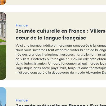
France
Journée culturelle en France : Viller
cœur de la langue française
Voici une journée inédite entièrement consacrée à la langue e
Nous vous inviterons tout d’abord à visiter la cité de la lan
née des grandes institutions muséales, naturellement inst
de Villers-Cotterêts où fut signé en 1539 un édit officialisa
dans l’administration. Un acte fondamental, qui marqua les
linguistique dans notre pays. Puis, toujours dans thématique t
midi sera consacré à la découverte du musée Alexandre D
même commune de l’Aisne.
France