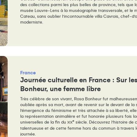
des collections parmi les plus belles de province, tels que 
musée Louvre-Lens à la muséographie transversale, et le 
Cateau, sans oublier l’incontournable villa Cavrois, chef-d’
moderniste.
France
Journée culturelle en France : Sur l
Bonheur, une femme libre
Très célèbre de son vivant, Rosa Bonheur fut malheureuse
oubliée après sa mort, avant de revenir sur le devant de la
l’émergence du féminisme et très attachée à sa liberté, elle
la représentation animalière et fut honorée plusieurs fois l
e
universelles de la fin du
siècle. Découvrez l’histoire de 
XIX
talentueuse et de cette femme hors du commun à travers l
journée.