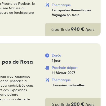
la Piscine de Roubaix,
le
Thématique
musée Matisse au
Escapades thématiques
œuvre de l’architecture
Voyages en train
940 €
à partir de
/pers
Durée
1 jour
es pas de Rosa
Prochain départ
11 février 2027
ment trop longtemps
Thématique
 scène. Associée à
Journées culturelles
 s’est spécialisée dans
ors des Expositions
cette peintre
e parcours de cette
200 €
à partir de
/pers