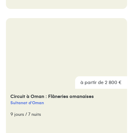
à partir de 2 800 €
à partir de 2 800 €
Circuit à Oman : Flâneries omanaises
Sultanat d'Oman
9 jours / 7 nuits