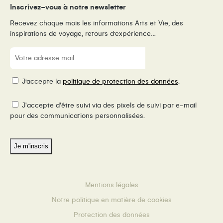
Inscrivez-vous à notre newsletter
Recevez chaque mois les informations Arts et Vie, des
inspirations de voyage, retours d’expérience…
E-
mail
(Nécessaire)
RGPD
J’accepte la
politique de protection des données
.
Pixel
J'accepte d'être suivi via des pixels de suivi par e-mail
de
pour des communications personnalisées.
suivi
Mentions légales
Notre politique en matière de cookies
Protection des données