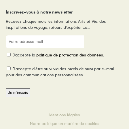
Inscrivez-vous à notre newsletter
Recevez chaque mois les informations Arts et Vie, des
inspirations de voyage, retours d’expérience…
E-
mail
(Nécessaire)
RGPD
J’accepte la
politique de protection des données
.
Pixel
J'accepte d'être suivi via des pixels de suivi par e-mail
de
pour des communications personnalisées.
suivi
Mentions légales
Notre politique en matière de cookies