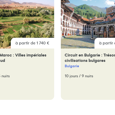
à partir de 1 740 €
à partir
 Maroc : Villes impériales
Circuit en Bulgarie : Tréso
Sud
civilisations bulgares
Bulgarie
3 nuits
10 jours / 9 nuits