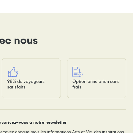
vec nous
98% de voyageurs
Option annulation sans
satisfaits
frais
nscrivez-vous à notre newsletter
ecevez chaque mois les informations Arts et Vie, des inspirations