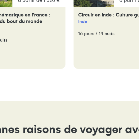
à partir de 1 520 €
à partir
hématique en France :
Circuit en Inde : Culture g
du bout du monde
Inde
16 jours / 14 nuits
uits
nes raisons de voyager a