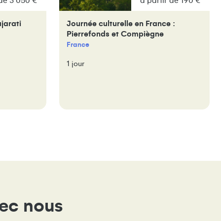
 de 3 050 €
à partir de 190 €
ujarati
Journée culturelle en France :
Pierrefonds et Compiègne
France
1 jour
vec nous