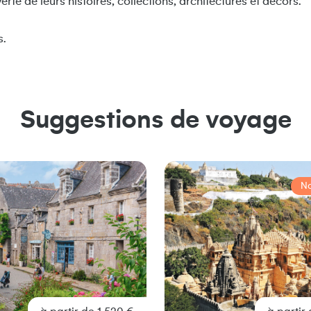
erte de leurs histoires, collections, architectures et décors.
s.
Suggestions de voyage
N