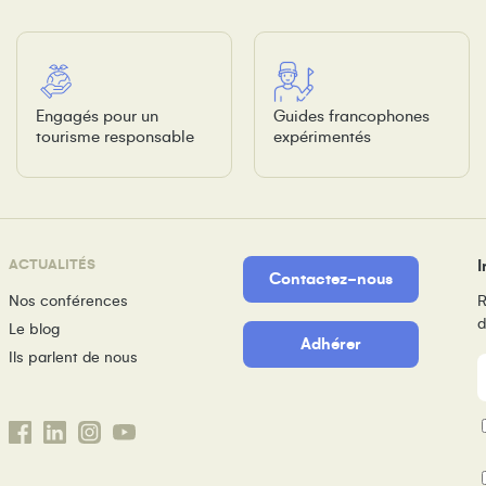
Engagés pour un
Guides francophones
tourisme responsable
expérimentés
ACTUALITÉS
I
Contactez-nous
Nos conférences
R
d
Le blog
Adhérer
Ils parlent de nous
m
P