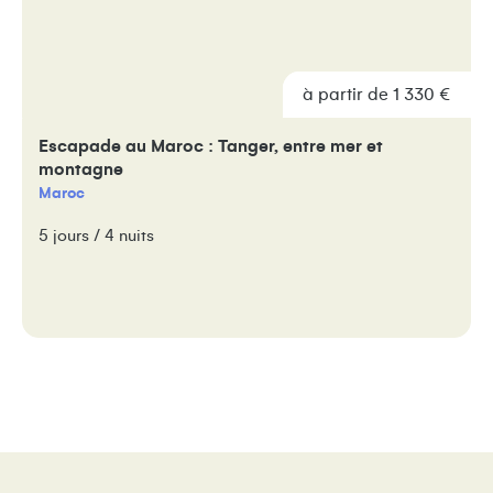
à partir de 1 330 €
à partir de 1 330 €
Escapade au Maroc : Tanger, entre mer et
montagne
Maroc
5 jours / 4 nuits