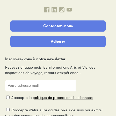
Contactez-nous
Adhérer
Inscrivez-vous à notre newsletter
Recevez chaque mois les informations Arts et Vie, des
inspirations de voyage, retours d’expérience…
E-
mail
(Nécessaire)
RGPD
J’accepte la
politique de protection des données
.
Pixel
J'accepte d'être suivi via des pixels de suivi par e-mail
de
pour des communications personnalisées.