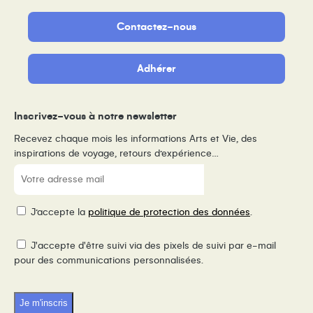
Contactez-nous
Adhérer
Inscrivez-vous à notre newsletter
Recevez chaque mois les informations Arts et Vie, des
inspirations de voyage, retours d’expérience…
E-
mail
(Nécessaire)
RGPD
J’accepte la
politique de protection des données
.
Pixel
J'accepte d'être suivi via des pixels de suivi par e-mail
de
pour des communications personnalisées.
suivi