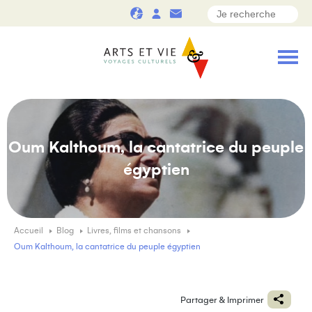
Oum Kalthoum, la cantatrice du peuple
égyptien
Accueil
Blog
Livres, films et chansons
Oum Kalthoum, la cantatrice du peuple égyptien
Partager & Imprimer