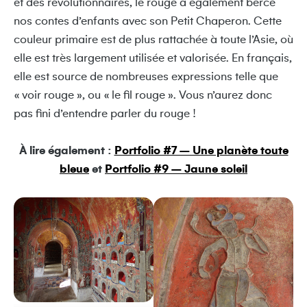
et des révolutionnaires, le rouge a également bercé
nos contes d’enfants avec son Petit Chaperon. Cette
couleur primaire est de plus rattachée à toute l’Asie, où
elle est très largement utilisée et valorisée. En français,
elle est source de nombreuses expressions telle que
« voir rouge », ou « le fil rouge ». Vous n’aurez donc
pas fini d’entendre parler du rouge !
À lire également :
Portfolio #7 – Une planète toute
bleue
et
Portfolio #9 – Jaune soleil