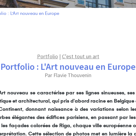
olio : L’Art nouveau en Europe
Portfolio
|
C’est tout un art
Portfolio : L'Art nouveau en Europe
Par Flavie Thouvenin
’Art nouveau se caractérise par ses lignes sinueuses, ses
ique et architectural, qui pris d’abord racine en Belgique
ontinent, donnant naissance à des variations selon le
bes élégantes des édifices parisiens, en passant par le
 les façades colorées de Riga, chaque ville européenne o
rétation. Cette sélection de photos met en lumière la div