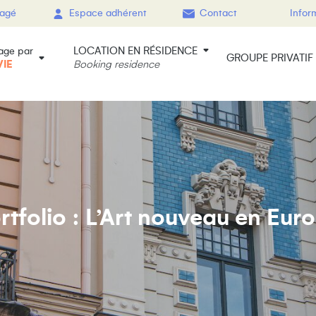
gagé
Espace adhérent
Contact
Infor
LOCATION EN RÉSIDENCE
age par
GROUPE PRIVATIF
VIE
Booking residence
rtfolio : L’Art nouveau en Eur