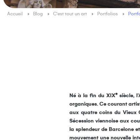
Accueil
Blog
C'est tout un art
Portfolios
Portf
e
Né à la fin du XIX
siècle, l
organiques. Ce courant artist
aux quatre coins du Vieux C
Sécession viennoise aux cour
la splendeur de Barcelone et
mouvement une nouvelle interp