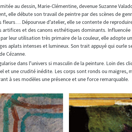
limitée au dessin, Marie-Clémentine, devenue Suzanne Valadon
nt, elle débute son travail de peintre par des scènes de ge
ses fleurs… Dépourvue d’atelier, elle se contente de reproduir
es artifices et des canons esthétiques dominants. Influencé
r leur utilisation très primaire de la couleur, elle adopte un
ges aplats intenses et lumineux. Son trait appuyé qui ourle s
e de Cézanne.
ularise dans l’univers si masculin de la peinture. Loin des cli
rel et une crudité inédite. Les corps sont ronds ou maigres
frant à ses modèles une présence et une force remarquable.