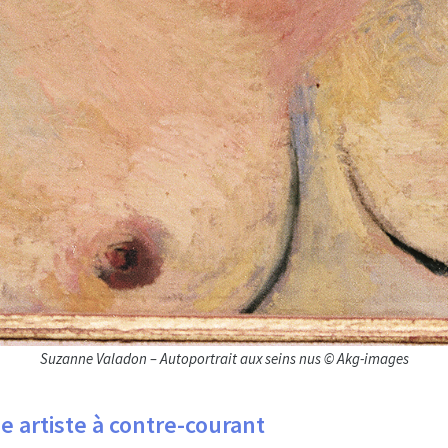
Suzanne Valadon – Autoportrait aux seins nus © Akg-images
 artiste à contre-courant