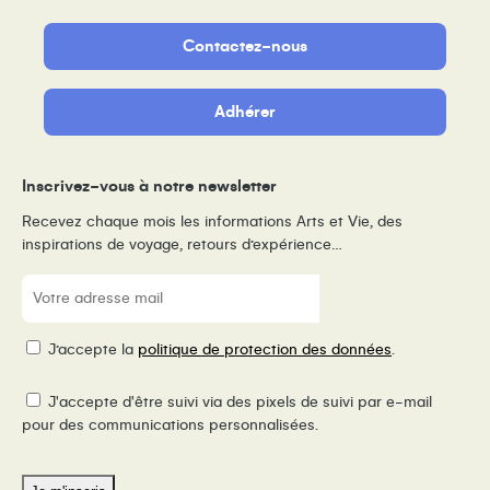
Contactez-nous
Adhérer
Inscrivez-vous à notre newsletter
Recevez chaque mois les informations Arts et Vie, des
inspirations de voyage, retours d’expérience…
E-
mail
(Nécessaire)
RGPD
J’accepte la
politique de protection des données
.
Pixel
J'accepte d'être suivi via des pixels de suivi par e-mail
de
pour des communications personnalisées.
suivi