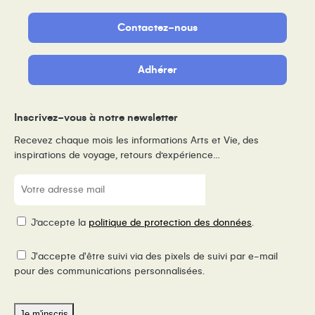
Contactez-nous
Adhérer
Inscrivez-vous à notre newsletter
Recevez chaque mois les informations Arts et Vie, des
inspirations de voyage, retours d’expérience…
E-
mail
(Nécessaire)
RGPD
J’accepte la
politique de protection des données
.
Pixel
J'accepte d'être suivi via des pixels de suivi par e-mail
de
pour des communications personnalisées.
suivi