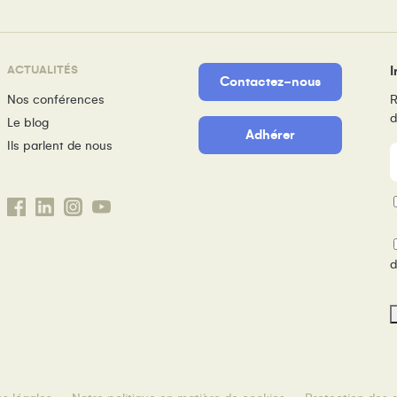
ACTUALITÉS
I
Contactez-nous
Nos conférences
R
d
Le blog
Adhérer
Ils parlent de nous
m
P
d
d
s