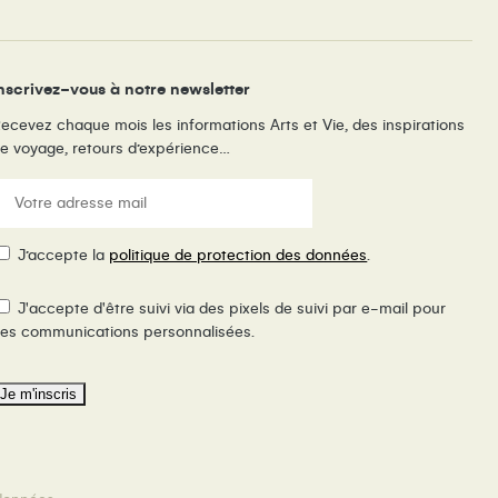
nscrivez-vous à notre newsletter
ecevez chaque mois les informations Arts et Vie, des inspirations
e voyage, retours d’expérience…
E-
ail
(Nécessaire)
RGPD
J’accepte la
politique de protection des données
.
ixel
J'accepte d'être suivi via des pixels de suivi par e-mail pour
e
es communications personnalisées.
uivi