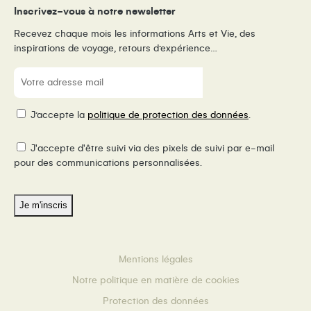
Inscrivez-vous à notre newsletter
Recevez chaque mois les informations Arts et Vie, des
inspirations de voyage, retours d’expérience…
E-
mail
(Nécessaire)
RGPD
J’accepte la
politique de protection des données
.
Pixel
J'accepte d'être suivi via des pixels de suivi par e-mail
de
pour des communications personnalisées.
suivi
Mentions légales
Notre politique en matière de cookies
Protection des données