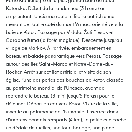
Porto Monténégro et la plus grande baie de Boka
Kotorska. Début de la randonnée (3 h env.) en
empruntant l’ancienne route militaire autrichienne
menant de l’autre côté du mont Vrmac, orienté vers la
baie de Kotor. Passage par Vrdola, Žuti Pjesak et
Carobna šuma (la forêt magique). Descente jusqu’au
village de Markov. À l’arrivée, embarquement en
bateau et balade panoramique vers Perast. Passage
autour des îles Saint-Marco et Notre-Dame-du-
Rocher. Arrêt sur cet îlot artificiel et visite de son
église, l’une des perles des bouches de Kotor, classée
au patrimoine mondial de l’Unesco, avant de
reprendre le bateau (3 min) jusqu’à Perast pour le
déjeuner. Départ en car vers Kotor. Visite de la ville,
inscrite au patrimoine de l’humanité. Enserrée dans
d’impressionnants remparts (4 km), la petite cité cache
un dédale de ruelles, une tour-horloge, une place