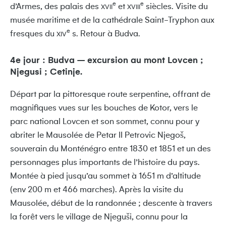
e
e
d’Armes, des palais des
et
siècles. Visite du
XVII
XVIII
musée maritime et de la cathédrale Saint-Tryphon aux
e
fresques du
s. Retour à Budva.
XIV
4e jour : Budva – excursion au mont Lovcen ;
Njegusi ; Cetinje.
Départ par la pittoresque route serpentine, offrant de
magnifiques vues sur les bouches de Kotor, vers le
parc national Lovcen et son sommet, connu pour y
abriter le Mausolée de Petar II Petrovic Njegoš,
souverain du Monténégro entre 1830 et 1851 et un des
personnages plus importants de l’histoire du pays.
Montée à pied jusqu’au sommet à 1651 m d’altitude
(env 200 m et 466 marches). Après la visite du
Mausolée, début de la randonnée ; descente à travers
la forêt vers le village de Njeguši, connu pour la