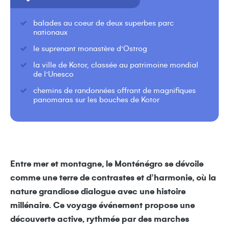
balades au coeur de deux superbes parc
nationaux
le suprenant monastère d’Ostrog
la ville de Kotor, classée au patrimoine mondial
de l’Unesco
chemins de randonnées offrant de magnifiques
panomaras sur les bouches de Kotor
Entre mer et montagne, le Monténégro se dévoile
comme une terre de contrastes et d’harmonie, où la
nature grandiose dialogue avec une histoire
millénaire. Ce voyage événement propose une
découverte active, rythmée par des marches