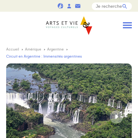
Accueil
Amérique
Argentine
Circuit en Argentine : Immensités argentines