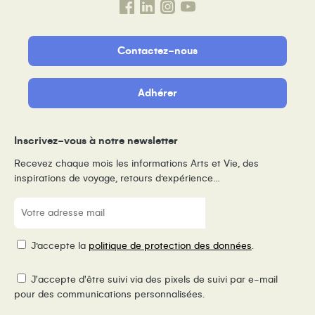
Contactez-nous
Adhérer
Inscrivez-vous à notre newsletter
Recevez chaque mois les informations Arts et Vie, des
inspirations de voyage, retours d’expérience…
E-
mail
(Nécessaire)
RGPD
J’accepte la
politique de protection des données
.
Pixel
J'accepte d'être suivi via des pixels de suivi par e-mail
de
pour des communications personnalisées.
suivi