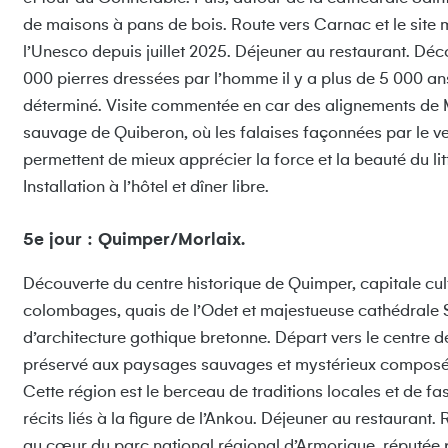
de maisons à pans de bois. Route vers Carnac et le site 
l’Unesco depuis juillet 2025. Déjeuner au restaurant. Dé
000 pierres dressées par l’homme il y a plus de 5 000 an
déterminé. Visite commentée en car des alignements de Mé
sauvage de Quiberon, où les falaises façonnées par le v
permettent de mieux apprécier la force et la beauté du li
Installation à l’hôtel et dîner libre.
5e jour : Quimper/Morlaix.
Découverte du centre historique de Quimper, capitale cult
colombages, quais de l’Odet et majestueuse cathédrale
d’architecture gothique bretonne. Départ vers le centre de
préservé aux paysages sauvages et mystérieux composé de
Cette région est le berceau de traditions locales et de 
récits liés à la figure de l’Ankou. Déjeuner au restaurant.
au cœur du parc national régional d’Armorique, réputée