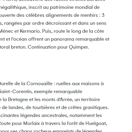
mégalithique, inscrit au patrimoine mondial de
couverte des célèbres alignements de menhirs : 3
s, rangées par ordre décroissant et dans un sens
nec et Kermario. Puis, route le long de la côte
ent et l’océan offrent un panorama remarquable et
ttoral breton. Continuation pour Quimper.
urelle de la Cornouaille : ruelles aux maisons à
 Saint-Corentin, exemple remarquable
 la Bretagne et les monts d’Arrée, un territoire
 landes, de tourbières et de crêtes granitiques.
fascinantes légendes ancestrales, notamment les
 Route pour Morlaix à travers la forêt de Huelgoat,
 pour ses chaos rocheux empreints de légendes.