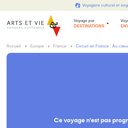
Voyagiste culturel et en
Voyage par
Voy
DESTINATIONS
EN
Accueil
Europe
France
Circuit en France : Au cœu
Ce voyage n'est pas prog