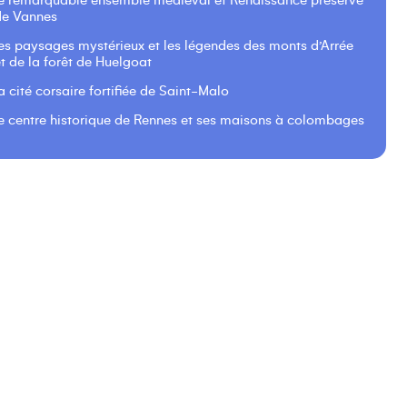
le remarquable ensemble médiéval et Renaissance préservé
de Vannes
les paysages mystérieux et les légendes des monts d’Arrée
t de la forêt de Huelgoat
a cité corsaire fortifiée de Saint-Malo
le centre historique de Rennes et ses maisons à colombages