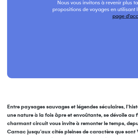
Nous vous invitons à revenir plus t
propositions de voyages en utilisant 
page d'acc
Entre paysages sauvages et légendes séculaires, l’his
une nature à la fois âpre et envoûtante, se dévoile au f
charmant circuit vous invite à remonter le temps, depui
Carnac jusqu’aux cités pleines de caractère que sont 