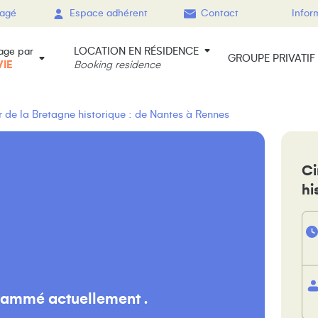
gagé
Espace adhérent
Contact
Infor
LOCATION EN RÉSIDENCE
age par
GROUPE PRIVATIF
VIE
Booking residence
r de la Bretagne historique : de Nantes à Rennes
Ci
hi
rammé actuellement .