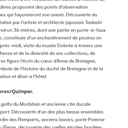
dères proposent des points d’observation
baines qui façonneront son avenir. Découverte du
lisé par l’artiste et architecte japonais Tadashi
nviron 36 mètres, dont une partie en porte-à-faux
re, constituée d’un enchevêtrement de poutres en
’après-midi, visite du musée Dobrée à travers une
sse et de la diversité de ses collections, de
res figure l’écrin du cœur d’Anne de Bretagne,
ymbole de l’histoire du duché de Bretagne et de la
ion et dîner à l’hôtel.
eron/Quimper.
u golfe du Morbihan et ancienne cité ducale
n port. Découverte d’un des plus beaux ensembles
rdin des Remparts, anciens lavoirs, porte Poterne
t-Pierre, découverte des ruelles étroites bordées