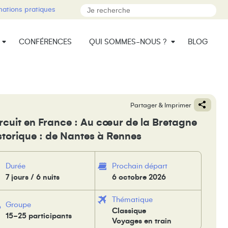
mations pratiques
CONFÉRENCES
QUI SOMMES-NOUS ?
BLOG
Partager & Imprimer
rcuit en France : Au cœur de la Bretagne
storique : de Nantes à Rennes
Durée
Prochain départ
7 jours / 6 nuits
6 octobre 2026
Thématique
Groupe
Classique
15-25 participants
Voyages en train