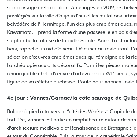
son paysage métropolitain. Aménagés en 2019, les belvé
privilégiés sur la ville d’aujourd’hui et les mutations ur
belvédère de l’Hermitage, l’un des plus emblématiques, réa
Kawamata. Il prend la forme d’une passerelle en bois d’e
surplombe la falaise de la butte Sainte-Anne. La structu
bois, rappelle un nid d’oiseau. Déjeuner au restaurant. L
sélection d’œuvres emblématiques qui témoigne de la riche
l’archéologie aux arts décoratifs. Parmi les pièces majeu
remarquable chef-d’œuvre d’orfèvrerie du
? siècle, s
XVI
figure de sa célèbre duchesse. Route pour Vannes. Installat
4e jour : Vannes/Carnac/la côte sauvage de Quib
Balade à pied à travers la “cité des Vénètes”. Capitale d
fortifiée, Vannes est bâtie en amphithéâtre autour de so
d’architecture médiévale et Renaissance de Bretagne : ja
et tour du Connétable. Puis, autour de la cathédrale Sain