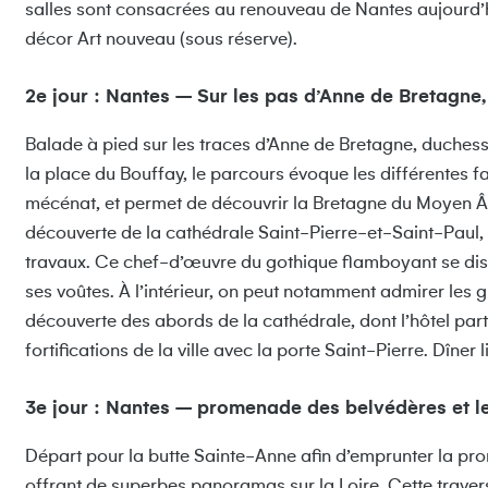
salles sont consacrées au renouveau de Nantes aujourd’hu
décor Art nouveau (sous réserve).
2e jour : Nantes – Sur les pas d’Anne de Bretagne, 
Balade à pied sur les traces d’Anne de Bretagne, duchesse
la place du Bouffay, le parcours évoque les différentes fa
mécénat, et permet de découvrir la Bretagne du Moyen Âg
découverte de la cathédrale Saint-Pierre-et-Saint-Paul
travaux. Ce chef-d’œuvre du gothique flamboyant se dist
ses voûtes. À l’intérieur, on peut notamment admirer les 
découverte des abords de la cathédrale, dont l’hôtel partic
fortifications de la ville avec la porte Saint-Pierre. Dîner l
3e jour : Nantes – promenade des belvédères et 
Départ pour la butte Sainte-Anne afin d’emprunter la pro
offrant de superbes panoramas sur la Loire. Cette traversée