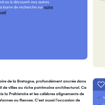
ard ou à découvrir nos autres
la barre de recherche sur
notre
ueil
.
toire de la Bretagne, profondément ancrée dans
il de villes au riche patrimoine architectural. Ce
s la Préhistoire et les célèbres alignements de
Vannes ou Rennes. C’est aussi l’occasion de