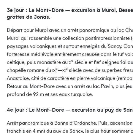
3e jour : Le Mont-Dore – excursion à Murol, Besse 
grottes de Jonas.
Départ pour Murol avec un arrêt panoramique au lac Cha
Murol qui rassemble une collection postimpressionniste 
paysages volcaniques et surtout enneigés du Sancy. Cont
forteresse médiévale entièrement creusée dans le tuf vo
e
celtique, puis monastère au
siècle et fief seigneurial 
X
e
e
chapelle romane du
–
siècle avec de superbes fresq
IX
XI
Anastaise, cité de caractère en pierre volcanique (rempar
Retour au Mont-Dore avec un arrêt au lac Pavin, plus jeu
profond de 92 m et ses eaux turquoise.
4e jour : Le Mont-Dore – excursion au puy de San
Arrêt panoramique à Banne d’Ordanche. Puis, ascension 
franchis en 4 mn) du puy de Sancy, le plus haut sommet d