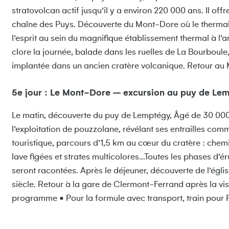
stratovolcan actif jusqu’il y a environ 220 000 ans. Il off
chaîne des Puys. Découverte du Mont-Dore où le thermali
l’esprit au sein du magnifique établissement thermal à l
clore la journée, balade dans les ruelles de La Bourboule
implantée dans un ancien cratère volcanique. Retour au
5e jour : Le Mont-Dore – excursion au puy de Le
Le matin, découverte du puy de Lemptégy, Âgé de 30 000 
l’exploitation de pouzzolane, révélant ses entrailles comme
touristique, parcours d’1,5 km au cœur du cratère : che
lave figées et strates multicolores…Toutes les phases d’éru
seront racontées. Après le déjeuner, découverte de l’égli
siècle. Retour à la gare de Clermont-Ferrand après la visi
programme • Pour la formule avec transport, train pour P