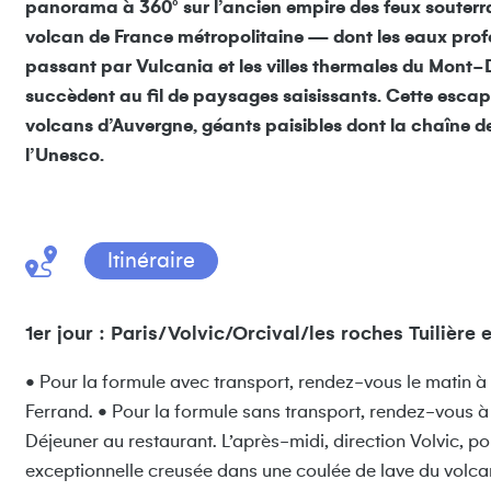
panorama à 360° sur l’ancien empire des feux souterra
volcan de France métropolitaine — dont les eaux prof
passant par Vulcania et les villes thermales du Mont-D
succèdent au fil de paysages saisissants. Cette escapa
volcans d’Auvergne, géants paisibles dont la chaîne d
l’Unesco.
Itinéraire
1er jour : Paris/Volvic/Orcival/les roches Tuilière
• Pour la formule avec transport, rendez-vous le matin à 
Ferrand. • Pour la formule sans transport, rendez-vous à
Déjeuner au restaurant. L’après-midi, direction Volvic, pour
exceptionnelle creusée dans une coulée de lave du volcan