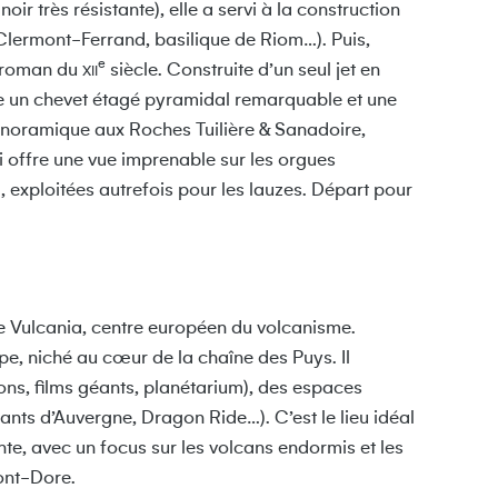
oir très résistante), elle a servi à la construction
lermont-Ferrand, basilique de Riom…). Puis,
e
u roman du
siècle. Construite d’un seul jet en
XII
te un chevet étagé pyramidal remarquable et une
panoramique aux Roches Tuilière & Sanadoire,
i offre une vue imprenable sur les orgues
, exploitées autrefois pour les lauzes. Départ pour
e Vulcania, centre européen du volcanisme.
pe, niché au cœur de la chaîne des Puys. Il
ons, films géants, planétarium), des espaces
ants d’Auvergne, Dragon Ride…). C’est le lieu idéal
e, avec un focus sur les volcans endormis et les
Mont-Dore.