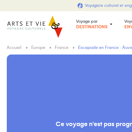
Voyagiste culturel et en
Voyage par
Voy
DESTINATIONS
EN
Accueil
Europe
France
Escapade en France : Auv
Ce voyage n'est pas prog