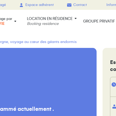
gagé
Espace adhérent
Contact
Infor
LOCATION EN RÉSIDENCE
age par
GROUPE PRIVATIF
VIE
Booking residence
ergne, voyage au cœur des géants endormis
Es
cœ
rammé actuellement .