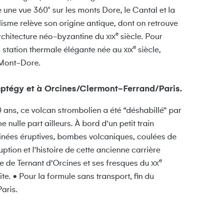
re une vue 360° sur les monts Dore, le Cantal et la
sme relève son origine antique, dont on retrouve
e
’architecture néo-byzantine du
siècle. Pour
XIX
e
, station thermale élégante née au
siècle,
XIX
 Mont-Dore.
mptégy et à Orcines/Clermont-Ferrand/Paris.
ans, ce volcan strombolien a été “déshabillé” par
 nulle part ailleurs. À bord d’un petit train
minées éruptives, bombes volcaniques, coulées de
ption et l’histoire de cette ancienne carrière
e
se de Ternant d’Orcines et ses fresques du
XX
te. • Pour la formule sans transport, fin du
aris.