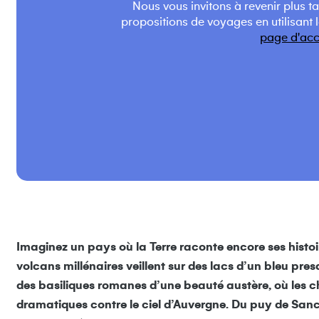
Nous vous invitons à revenir plus t
propositions de voyages en utilisant 
page d'acc
Imaginez un pays où la Terre raconte encore ses hist
volcans millénaires veillent sur des lacs d’un bleu presq
des basiliques romanes d’une beauté austère, où les c
dramatiques contre le ciel d’Auvergne. Du puy de Sancy