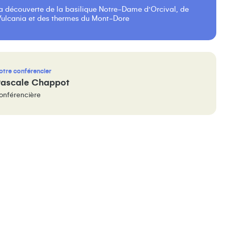
la découverte de la basilique Notre-Dame d’Orcival, de
Vulcania et des thermes du Mont-Dore
otre conférencier
ascale Chappot
onférencière