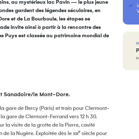
ins, au mystérieux lac Pavin — le plus jeune
ondes gardent des légendes séculaires, en
ore et de La Bourboule, les étapes se
de invite ainsi à partir à la rencontre des
es Puys est classée au patrimoine mondial de
V
P
c
 et Sanadoire/le Mont-Dore.
la gare de Bercy (Paris) et train pour Clermont-
 la gare de Clermont-Ferrand vers 12 h 30.
 la visite de la grotte de la Pierre, cavité
e
 de la Nugère. Exploitée dès le
siècle pour
XIII