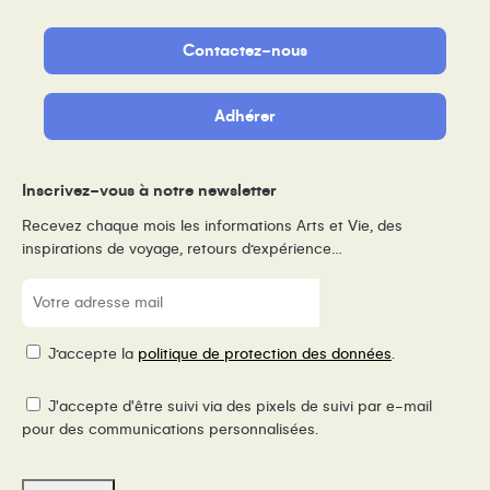
Contactez-nous
Adhérer
Inscrivez-vous à notre newsletter
Recevez chaque mois les informations Arts et Vie, des
inspirations de voyage, retours d’expérience…
E-
mail
(Nécessaire)
RGPD
J’accepte la
politique de protection des données
.
Pixel
J'accepte d'être suivi via des pixels de suivi par e-mail
de
pour des communications personnalisées.
suivi