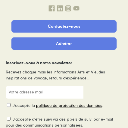
Contactez-nous
Adhérer
Inscrivez-vous à notre newsletter
Recevez chaque mois les informations Arts et Vie, des
inspirations de voyage, retours d’expérience…
E-
mail
(Nécessaire)
RGPD
J’accepte la
politique de protection des données
.
Pixel
J'accepte d'être suivi via des pixels de suivi par e-mail
de
pour des communications personnalisées.