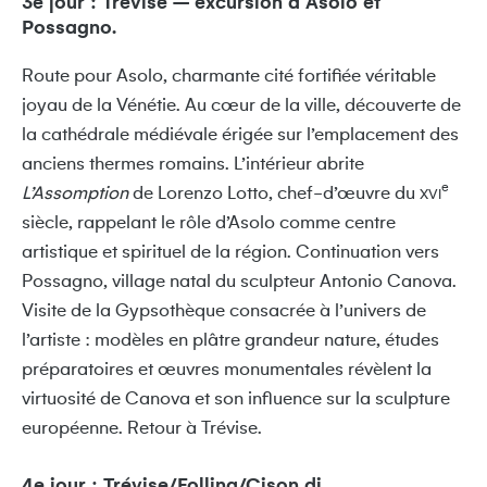
3e jour : Trévise – excursion à Asolo et
Possagno.
Route pour Asolo, charmante cité fortifiée véritable
joyau de la Vénétie. Au cœur de la ville, découverte de
la cathédrale médiévale érigée sur l’emplacement des
anciens thermes romains. L’intérieur abrite
e
L’Assomption
de Lorenzo Lotto, chef-d’œuvre du
XVI
siècle, rappelant le rôle d’Asolo comme centre
artistique et spirituel de la région. Continuation vers
Possagno, village natal du sculpteur Antonio Canova.
Visite de la Gypsothèque consacrée à l’univers de
l’artiste : modèles en plâtre grandeur nature, études
préparatoires et œuvres monumentales révèlent la
virtuosité de Canova et son influence sur la sculpture
européenne. Retour à Trévise.
4e jour : Trévise/Follina/Cison di