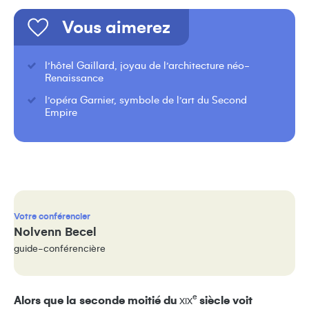
Vous aimerez
l’hôtel Gaillard, joyau de l’architecture néo-
Renaissance
l’opéra Garnier, symbole de l’art du Second
Empire
Votre conférencier
Nolvenn Becel
guide-conférencière
e
Alors que la seconde moitié du
siècle voit
XIX