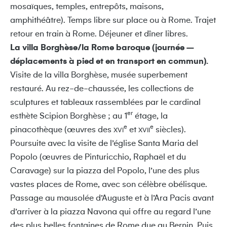
mosaïques, temples, entrepôts, maisons,
amphithéâtre). Temps libre sur place ou à Rome. Trajet
retour en train à Rome. Déjeuner et dîner libres.
La villa Borghèse/la Rome baroque (journée –
déplacements à pied et en transport en commun).
Visite de la villa Borghèse, musée superbement
restauré. Au rez-de-chaussée, les collections de
sculptures et tableaux rassemblées par le cardinal
er
esthète Scipion Borghèse ; au 1
étage, la
e
e
pinacothèque (œuvres des
et
siècles).
XVI
XVII
Poursuite avec la visite de l’église Santa Maria del
Popolo (œuvres de Pinturicchio, Raphaël et du
Caravage) sur la piazza del Popolo, l’une des plus
vastes places de Rome, avec son célèbre obélisque.
Passage au mausolée d’Auguste et à l’Ara Pacis avant
d’arriver à la piazza Navona qui offre au regard l’une
des plus belles fontaines de Rome due au Bernin. Puis,