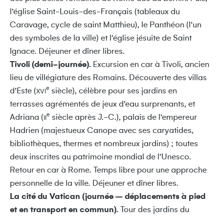
l’église Saint-Louis-des-Français (tableaux du
Caravage, cycle de saint Matthieu), le Panthéon (l’un
des symboles de la ville) et l’église jésuite de Saint
Ignace. Déjeuner et dîner libres.
Tivoli (demi-journée).
Excursion en car à Tivoli, ancien
lieu de villégiature des Romains. Découverte des villas
e
d’Este (
siècle), célèbre pour ses jardins en
XVI
terrasses agrémentés de jeux d’eau surprenants, et
e
Adriana (
siècle après J.-C.), palais de l’empereur
II
Hadrien (majestueux Canope avec ses caryatides,
bibliothèques, thermes et nombreux jardins) ; toutes
deux inscrites au patrimoine mondial de l’Unesco.
Retour en car à Rome. Temps libre pour une approche
personnelle de la ville. Déjeuner et dîner libres.
La cité du Vatican (journée – déplacements à pied
et en transport en commun).
Tour des jardins du