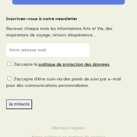
Inscrivez-vous à notre newsletter
Recevez chaque mois les informations Arts et Vie, des
inspirations de voyage, retours d’expérience…
E-
mail
(Nécessaire)
RGPD
J’accepte la
politique de protection des données
.
Pixel
J'accepte d'être suivi via des pixels de suivi par e-mail
de
pour des communications personnalisées.
suivi
Mentions légales