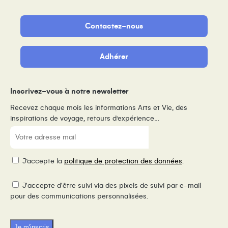
Contactez-nous
Adhérer
Inscrivez-vous à notre newsletter
Recevez chaque mois les informations Arts et Vie, des
inspirations de voyage, retours d’expérience…
E-
mail
(Nécessaire)
RGPD
J’accepte la
politique de protection des données
.
Pixel
J'accepte d'être suivi via des pixels de suivi par e-mail
de
pour des communications personnalisées.
suivi