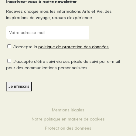
Inscrivez-vous à notre newsletter
Recevez chaque mois les informations Arts et Vie, des
inspirations de voyage, retours d’expérience…
E-
mail
(Nécessaire)
RGPD
J’accepte la
politique de protection des données
.
Pixel
J'accepte d'être suivi via des pixels de suivi par e-mail
de
pour des communications personnalisées.
suivi
Mentions légales
Notre politique en matière de cookies
Protection des données