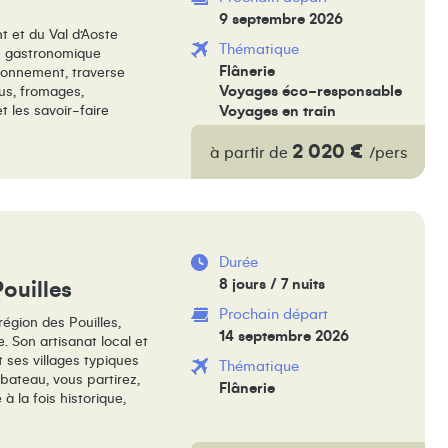
9 septembre 2026
t et du Val d’Aoste
Thématique
ne gastronomique
Flânerie
ironnement, traverse
Voyages éco-responsable
rus, fromages,
t les savoir-faire
Voyages en train
2 020 €
à partir de
/pers
Durée
8 jours / 7 nuits
Pouilles
Prochain départ
égion des Pouilles,
14 septembre 2026
ie. Son artisanat local et
 ses villages typiques
Thématique
bateau, vous partirez,
Flânerie
 à la fois historique,