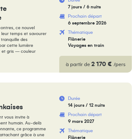
Durée
7 jours / 6 nuits
ôte
Prochain départ
e
6 septembre 2026
contres, ce nouvel
Thématique
e leur temps et savourer
Flânerie
 tranquille des
Voyages en train
par cette lumière
 et gris — couleur
2 170 €
à partir de
/pers
Durée
14 jours / 12 nuits
ankaises
Prochain départ
t vous invite à
9 mars 2027
ment humain. Au-delà
sionnante, ce programme
Thématique
 attachant grâce à une
Flânerie