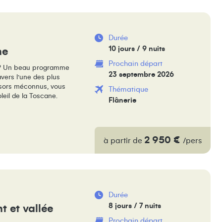
Durée
10 jours / 9 nuits
ne
Prochain départ
nne ? Un beau programme
23 septembre 2026
ravers l’une des plus
résors méconnus, vous
Thématique
leil de la Toscane.
Flânerie
2 950 €
à partir de
/pers
Durée
8 jours / 7 nuits
t et vallée
Prochain départ