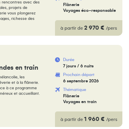
s rencontres avec des
Flânerie
ales, projets de
Voyages éco-responsable
nerie vous plongerez
ages, richesse des
tion.
2 970 €
à partir de
/pers
Durée
7 jours / 6 nuits
ndes en train
Prochain départ
élancolie, les
6 septembre 2026
erie et à la flânerie.
grâce à ce programme
Thématique
énéreux et accueillant.
Flânerie
Voyages en train
1 960 €
à partir de
/pers