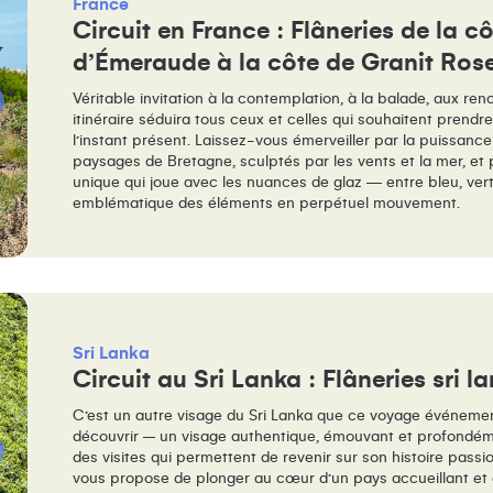
France
Circuit en France : Flâneries de la c
d’Émeraude à la côte de Granit Ros
Véritable invitation à la contemplation, à la balade, aux ren
itinéraire séduira tous ceux et celles qui souhaitent prendr
l’instant présent. Laissez-vous émerveiller par la puissance
paysages de Bretagne, sculptés par les vents et la mer, et 
unique qui joue avec les nuances de glaz — entre bleu, vert
emblématique des éléments en perpétuel mouvement.
Sri Lanka
Circuit au Sri Lanka : Flâneries sri l
C’est un autre visage du Sri Lanka que ce voyage événemen
découvrir – un visage authentique, émouvant et profondé
des visites qui permettent de revenir sur son histoire pas
vous propose de plonger au cœur d’un pays accueillant et