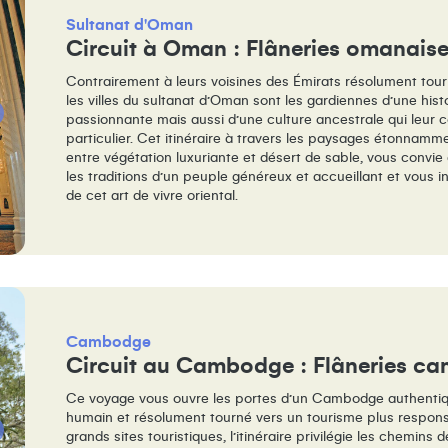
Sultanat d'Oman
Circuit à Oman : Flâneries omanais
Contrairement à leurs voisines des Émirats résolument tour
les villes du sultanat d’Oman sont les gardiennes d’une hist
passionnante mais aussi d’une culture ancestrale qui leur c
particulier. Cet itinéraire à travers les paysages étonnamm
entre végétation luxuriante et désert de sable, vous convie 
les traditions d’un peuple généreux et accueillant et vous i
de cet art de vivre oriental.
Cambodge
Circuit au Cambodge : Flâneries c
Ce voyage vous ouvre les portes d’un Cambodge authenti
humain et résolument tourné vers un tourisme plus respons
grands sites touristiques, l’itinéraire privilégie les chemins d