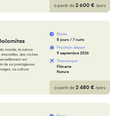
2 600 €
à partir de
/pers
Durée
8 jours / 7 nuits
 Dolomites
Prochain départ
 du monde, la nature
9 septembre 2026
 éternelles, des roches
merveillement est
Thématique
ein de sa prestigieuse
Flânerie
aysages, sa culture
Nature
2 480 €
à partir de
/pers