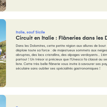
Italie, sauf Sicile
Circuit en Italie : Flâneries dans les
Dans les Dolomites, cette petite région aux allures de bout
déploie toute sa force : de majestueux sommets aux neiges
abruptes, des lacs cristallins, des alpages verdoyants… L’é
partout ! Un trésor si précieux que l’Unesco l’a classé au s
liste. Cette très belle flânerie vous invite à savourer ses p
séculaire sans oublier ses spécialités gastronomiques !