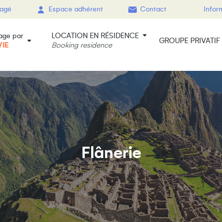
gagé
Espace adhérent
Contact
Infor
LOCATION EN RÉSIDENCE
age par
GROUPE PRIVATIF
VIE
Booking residence
Flânerie