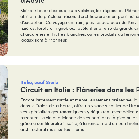
d’Aoste
Moins fréquentées que leurs voisines, les régions du Piémon
abritent de précieux trésors d’architecture et un patrimoi
d’exception. Ce voyage en train, plus respectueux de l’env
rizières, forêts et vignobles, révélant une terre de grands c
charcuteries et truffes blanches, où les produits du terroir e
locaux sont à l’honneur.
Italie, sauf Sicile
Circuit en Italie : Flâneries dans les 
Encore largement rurale et merveilleusement préservée, la r
dans le “talon de la botte”, offre un visage singulier de l’Ital
ses spécialités gastronomiques s’y dégustent avec délice et
racontent la vie quotidienne de ses habitants. À pied ou en 
grâce à cet itinéraire insolite, à la rencontre d’un patrimoine
architectural mais surtout humain.