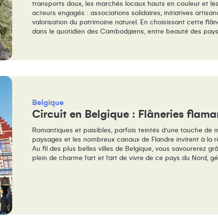
transports doux, les marchés locaux hauts en couleur et le
acteurs engagés : associations solidaires, initiatives artisan
valorisation du patrimoine naturel. En choisissant cette flâ
dans le quotidien des Cambodgiens, entre beauté des pays
échanges et découverte d’un patrimoine historique d’excep
Belgique
Circuit en Belgique : Flâneries flama
Romantiques et paisibles, parfois teintés d’une touche de m
paysages et les nombreux canaux de Flandre invitent à la rêv
Au fil des plus belles villes de Belgique, vous savourerez 
plein de charme l’art et l’art de vivre de ce pays du Nord, g