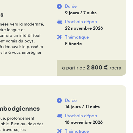
Durée
9 jours / 7 nuits
es
Prochain départ
nées vers la modernité,
22 novembre 2026
oire longue et
onfère un intérêt tout
Thématique
ent variés du pays,
Flânerie
à découvrir le passé et
nvite à vous imprégner
2 800 €
à partir de
/pers
Durée
14 jours / 11 nuits
ambodgiennes
Prochain départ
que, profondément
16 novembre 2026
able. Bien au-delà des
e traverse, les
Thématique