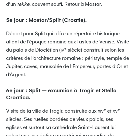
d’un
tekke
, couvent soufi. Retour à Mostar.
5e jour : Mostar/Split (Croatie).
Départ pour Split qui offre un répertoire historique
allant de l’époque romaine aux fastes de Venise. Visite
e
du palais de Dioclétien (
siècle) construit selon les
IV
critères de l’architecture romaine : péristyle, temple de
Jupiter, caves, mausolée de l’Empereur, portes d’Or et
d’Argent.
6e jour : Split – excursion à Trogir et Stella
Croatica.
e
e
Visite de la ville de Trogir, construite aux
et
XIV
XV
siècles. Ses ruelles bordées de vieux palais, ses
églises et surtout sa cathédrale Saint-Laurent lui
valent une inscription au patrimoine mondial de