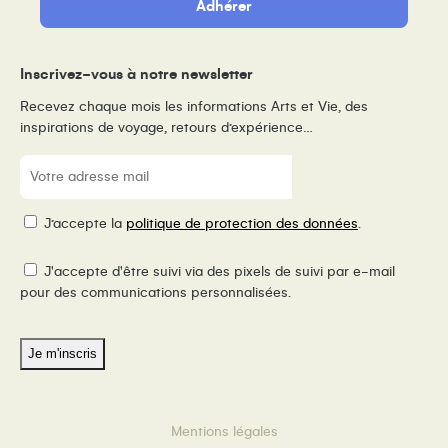
Adhérer
Inscrivez-vous à notre newsletter
Recevez chaque mois les informations Arts et Vie, des
inspirations de voyage, retours d’expérience…
E-
mail
(Nécessaire)
RGPD
J’accepte la
politique de protection des données
.
Pixel
J'accepte d'être suivi via des pixels de suivi par e-mail
de
pour des communications personnalisées.
suivi
Mentions légales