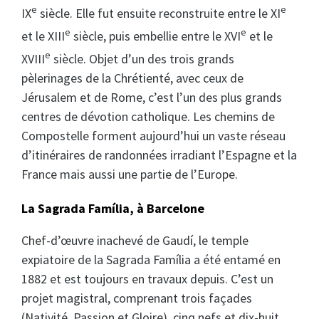
e
e
IX
siècle. Elle fut ensuite reconstruite entre le XI
e
e
et le XIII
siècle, puis embellie entre le XVI
et le
e
XVIII
siècle. Objet d’un des trois grands
pèlerinages de la Chrétienté, avec ceux de
Jérusalem et de Rome, c’est l’un des plus grands
centres de dévotion catholique. Les chemins de
Compostelle forment aujourd’hui un vaste réseau
d’itinéraires de randonnées irradiant l’Espagne et la
France mais aussi une partie de l’Europe.
La Sagrada Família, à Barcelone
Chef-d’œuvre inachevé de Gaudí, le temple
expiatoire de la Sagrada Família a été entamé en
1882 et est toujours en travaux depuis. C’est un
projet magistral, comprenant trois façades
(Nativité, Passion et Gloire), cinq nefs et dix-huit