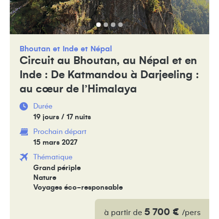
Bhoutan
Inde
Népal
Circuit au Bhoutan, au Népal et en
Inde : De Katmandou à Darjeeling :
au cœur de l’Himalaya
Durée
19 jours / 17 nuits
Prochain départ
15 mars 2027
Thématique
Grand périple
Nature
Voyages éco-responsable
5 700 €
à partir de
/pers