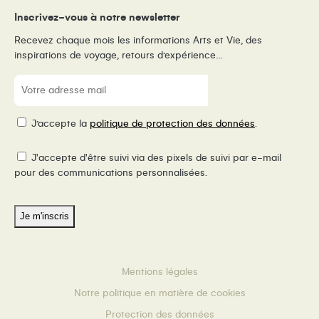
Inscrivez-vous à notre newsletter
Recevez chaque mois les informations Arts et Vie, des
inspirations de voyage, retours d’expérience…
E-
mail
(Nécessaire)
RGPD
J’accepte la
politique de protection des données
.
Pixel
J'accepte d'être suivi via des pixels de suivi par e-mail
de
pour des communications personnalisées.
suivi
Mentions légales
Notre politique en matière de cookies
Protection des données