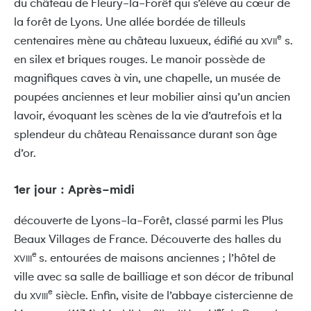
du château de Fleury-la-Forêt qui s’élève au cœur de
la forêt de Lyons. Une allée bordée de tilleuls
e
centenaires mène au château luxueux, édifié au
s.
XVII
en silex et briques rouges. Le manoir possède de
magnifiques caves à vin, une chapelle, un musée de
poupées anciennes et leur mobilier ainsi qu’un ancien
lavoir, évoquant les scènes de la vie d’autrefois et la
splendeur du château Renaissance durant son âge
d’or.
1er jour : Après-midi
découverte de Lyons-la-Forêt, classé parmi les Plus
Beaux Villages de France. Découverte des halles du
e
s. entourées de maisons anciennes ; l’hôtel de
XVIII
ville avec sa salle de bailliage et son décor de tribunal
e
du
siècle. Enfin, visite de l’abbaye cistercienne de
XVIII
er