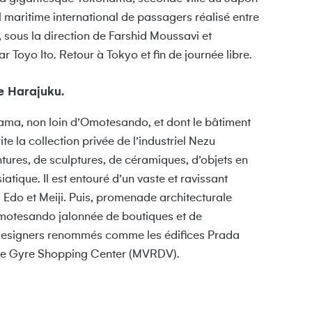
l maritime international de passagers réalisé entre
 sous la direction de Farshid Moussavi et
r Toyo Ito. Retour à Tokyo et fin de journée libre.
e Harajuku.
ama, non loin d’Omotesando, et dont le bâtiment
te la collection privée de l’industriel Nezu
ntures, de sculptures, de céramiques, d’objets en
ique. Il est entouré d’un vaste et ravissant
 Edo et Meiji. Puis, promenade architecturale
motesando jalonnée de boutiques et de
t designers renommés comme les édifices Prada
core Gyre Shopping Center (MVRDV).