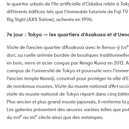
le quartier urbain de l’île artificielle d’Odaiba reliée à
différents édifices tels que l’immeuble futuriste de Fuji 
Big Sight (AXS Satow), achevés en 1996.
7e jour : Tokyo – les quartiers d’Asakusa et d’Uen
e
Visite de l’ancien quartier d’Asakusa avec le Senso-ji (
VII
dori, sa ruelle animée bordée de boutiques traditionnelles 
en bois, verre et acier conçue par Kengo Kuma en 2012. Ar
campus de l’université de Tokyo et poursuite vers l’imme
l’ancien temple Kaneiji, construit pour protéger la ville d’
de nombreux musées. Visite du musée national d’Art occid
visite du musée national de Tokyo réparti dans cinq bâti
Plus ancien et plus grand musée japonais, il renferme la 
Les galeries présentent des œuvres variées telles que po
e
e
du
au
siècle ainsi que des estampes.
XVII
XIX