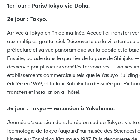
1er jour : Paris/Tokyo via Doha.
2e jour : Tokyo.
Arrivée à Tokyo en fin de matinée. Accueil et transfert ve
aux multiples gratte-ciel. Découverte de la ville tentacul
préfecture et sa vue panoramique sur la capitale, la baie 
Ensuite, balade dans le quartier de la gare de Shinjuku 
desservie par plusieurs sociétés ferroviaires – via ses
établissements commerciaux tels que le Yasuyo Building 
édifiée en 1969, et la tour Kabukicho dessinée par Richar
transfert et installation à l’hôtel.
3e jour : Tokyo – excursion à Yokohama.
Journée d’excursion dans la région sud de Tokyo : visite d
technologie de Tokyo (aujourd’hui musée des Sciences)
l’ingénieur Toshihiko Kimura en 1987. Puis découverte d