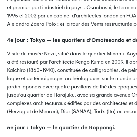
et premier port industriel du pays : Osanbashi, le termina
1995 et 2002 par un cabinet d’architectes londonien FOA,
Alejandro Zaera Polo ; et la tour des Vents restructurée pa
4e jour : Tokyo – les quartiers d’Omotesando et d
Visite du musée Nezu, situé dans le quartier Minami-Aoy
a été restauré par l’architecte Kengo Kuma en 2009. Il abri
Kaichiro (1860-1940), constituée de calligraphies, de pei
laque et de témoignages archéologiques sur le monde asiat
jardin japonais avec quatre pavillons de thé des époques
jusqu’au quartier de Harajuku, avec sa grande avenue O
complexes architecturaux édifiés par des architectes e
(Herzog et de Meuron), Dior (SANAA), Tod’s (Ito) ou en
5e jour : Tokyo – le quartier de Roppongi.