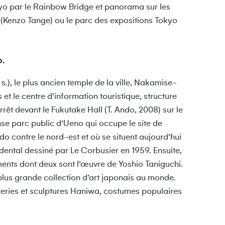
 Tokyo par le Rainbow Bridge et panorama sur les
TV (Kenzo Tange) ou le parc des expositions Tokyo
o.
s.), le plus ancien temple de la ville, Nakamise-
et le centre d’information touristique, structure
rêt devant le Fukutake Hall (T. Ando, 2008) sur le
nse parc public d’Ueno qui occupe le site de
Edo contre le nord-est et où se situent aujourd’hui
ental dessiné par Le Corbusier en 1959. Ensuite,
ments dont deux sont l’œuvre de Yoshio Taniguchi.
plus grande collection d’art japonais au monde.
teries et sculptures Haniwa, costumes populaires