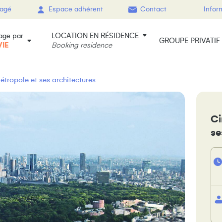
gagé
Espace adhérent
Contact
Infor
LOCATION EN RÉSIDENCE
age par
GROUPE PRIVATIF
VIE
Booking residence
étropole et ses architectures
Ci
se