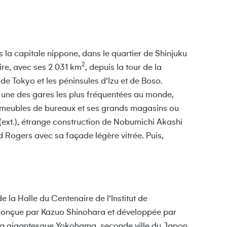
rs la capitale nippone, dans le quartier de Shinjuku
2
aire, avec ses 2 031 km
, depuis la tour de la
de Tokyo et les péninsules d’Izu et de Boso.
– une des gares les plus fréquentées au monde,
 immeubles de bureaux et ses grands magasins ou
(ext.), étrange construction de Nobumichi Akashi
d Rogers avec sa façade légère vitrée. Puis,
e la Halle du Centenaire de l’Institut de
 conçue par Kazuo Shinohara et développée par
e la gigantesque Yokohama, seconde ville du Japon