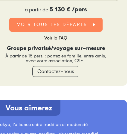
5 130 € /pers
à partir de
VOIR TOUS LES DÉPARTS
Voir la FAQ
Groupe privatisé/voyage sur-mesure
À partir de 15 pers. : partez en famille, entre amis,
avec votre association, CSE…
Contactez-nous
de de verre du National Art Center, de l’architecte Kisho K
Vous aimerez
okyo, l’alliance entre tradition et modernité