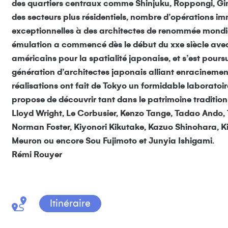
des quartiers centraux comme Shinjuku, Roppongi, G
des secteurs plus résidentiels, nombre d’opérations i
exceptionnelles à des architectes de renommée mondia
émulation a commencé dès le début du xxe siècle avec
américains pour la spatialité japonaise, et s’est pour
génération d’architectes japonais alliant enracinement
réalisations ont fait de Tokyo un formidable laboratoi
propose de découvrir tant dans le patrimoine tradition
Lloyd Wright, Le Corbusier, Kenzo Tange, Tadao Ando, 
Norman Foster, Kiyonori Kikutake, Kazuo Shinohara, 
Meuron ou encore Sou Fujimoto et Junyia Ishigami.
Rémi Rouyer
Itinéraire