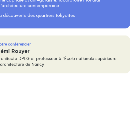
une capitale avant-gardiste, laboratoire mondial
d’architecture contemporaine
la découverte des quartiers tokyoïtes
otre conférencier
émi Rouyer
rchitecte DPLG et professeur à l’École nationale supérieure
’architecture de Nancy